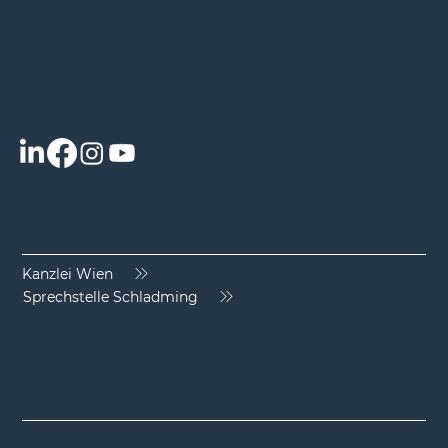
F: + 43 / 1 / 38 200 40 - 2
LL.M.
E: office(at)shb-law.at
Rechtsanwalt Wien
www.shb-law.at
Webgasse 43/3D
1060 Wien
Adresse
Kanzlei Wien
Sprechstelle Schladming
Admin
Haftungsausschluss