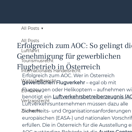
All Posts
All Posts
Erfolgreich zum AOC: So gelingt di
Luftfahrt
Genehmigung für gewerblichen
Tourismusrecht
Flugbetrieb in Österreich
Internationales Handelsrecht
Erfolgreich zum AOC. Wer in Österreich 
Wirtschaftsrecht
gewerblichen Flugverkehr
 – egal ob mit 
Flugzeugen oder Helikoptern – aufnehmen will
EU-Korea
benötigt ein 
Luftverkehrsbetreiberzeugnis (A
Vertragsrecht
Luftverkehrsunternehmen müssen dazu alle 
Zivilrecht
Sicherheits- und Organisationsanforderungen
europäischen (EASA-) und nationalen Vorschrif
erfüllen. Die in Österreich für die Ausstellung e