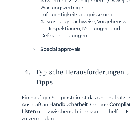
Airworthiness Management (CAMO) u
Wartungsverträge; 
Lufttüchtigkeitszeugnisse und 
Ausrüstungsnachweise; Vorgehenswei
bei Inspektionen, Meldungen und 
Defektbehebungen.
Special approvals
Typische Herausforderungen u
Tipps
Ein häufiger Stolperstein ist das unterschätzte
Ausmaß an 
Handbucharbeit
. Genaue 
Complia
Listen
 und Zwischenschritte können helfen, Fe
zu vermeiden.