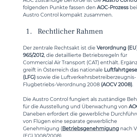
AOC zuständige Behörde ist die 
Austro Contro
folgenden Punkte fassen den 
AOC-Prozess
 be
Austro Control kompakt zusammen.
Rechtlicher Rahmen
Der zentrale Rechtsakt ist die 
Verordnung (EU) 
965/2012
, die detaillierte Betriebsregeln für 
Commercial Air Transport (CAT) enthält. Ergän
greift in Österreich das nationale 
Luftfahrtgese
(LFG)
 sowie die Luftverkehrsbetreiberzeugnis-
Flugbetriebs-Verordnung 2008 
(AOCV 2008)
. 
Die Austro Control fungiert als zuständige Be
für die Ausstellung und Überwachung von 
AO
Daneben erfordert die gewerbliche Durchführ
von Flügen eine separate gewerbliche 
Genehmigung (
Betriebsgenehmigung
 nach V
(EG) 1008/2008). 