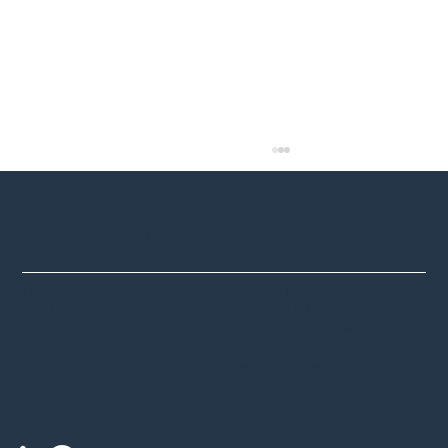
Kontakt
T: +43 / 1 / 38 200 40
Dr. Simon Harald Baier
F: + 43 / 1 / 38 200 40 - 2
LL.M.
E: office(at)shb-law.at
Rechtsanwalt Wien
www.shb-law.at
Webgasse 43/3D
Aktuelles EuGH-Urteil zu Fluggastrechten:
1060 Wien
Keine Pauschalzahlung bei
Flugverspätung, wenn der Passagier nicht