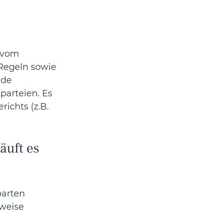
 vom 
 Regeln sowie 
 de 
parteien. Es 
richts (z.B. 
äuft es 
barten 
weise 