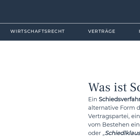
WIRTSCHAFTSRECHT
VERTRÄGE
All Posts
Luftfahrt
Tourismu
Zivilrecht
Was ist S
Ein 
Schiedsverfah
alternative Form d
Vertragspartei, ei
vom Bestehen ein
oder 
„
Schiedlklaus