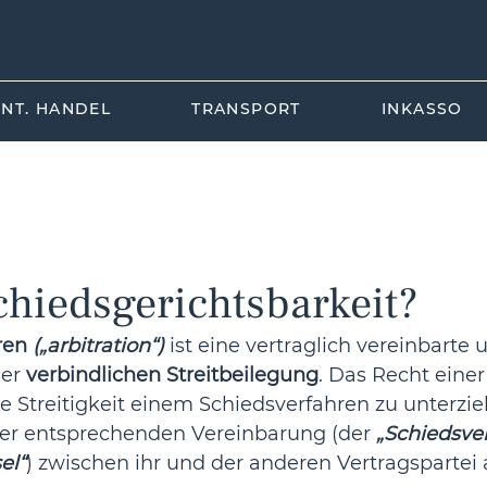
INT. HANDEL
TRANSPORT
INKASSO
srecht
Internationales Handelsrecht
Wirtschaftsrecht
chiedsgerichtsbarkeit?
ren
(„arbitration“)
 ist eine vertraglich vereinbarte 
er 
verbindlichen Streitbeilegung
. Das Recht einer
ne Streitigkeit einem Schiedsverfahren zu unterzi
er entsprechenden Vereinbarung (der 
„Schiedsve
el“
) zwischen ihr und der anderen Vertragspartei 