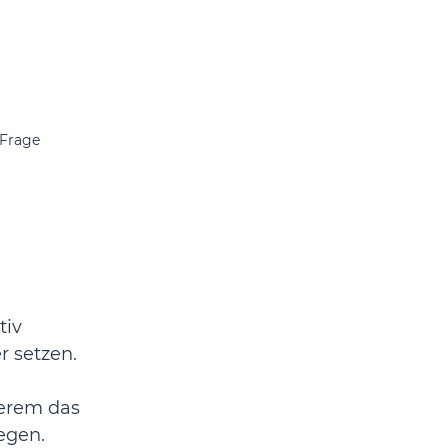
 Frage
tiv 
 setzen. 
derem das 
legen.