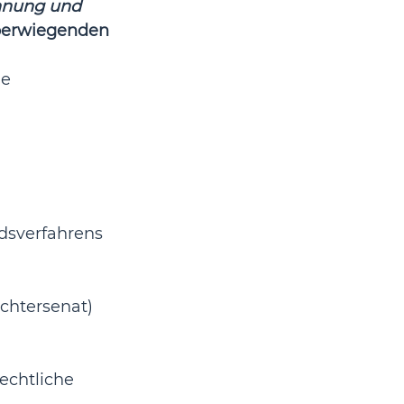
nnung und 
erwiegenden 
e 
dsverfahrens 
chtersenat) 
echtliche 