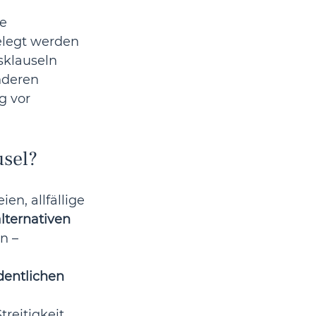
e 
legt werden 
sklauseln 
nderen 
g vor 
usel?
n, allfällige 
lternativen 
n – 
dentlichen 
reitigkeit 