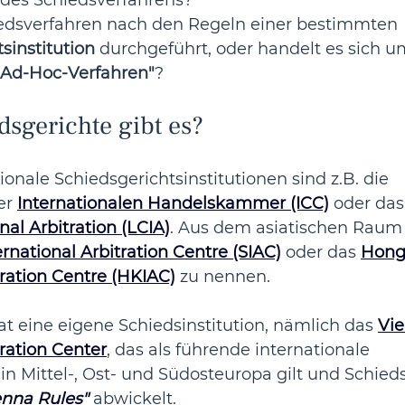
t des Schiedsverfahrens?
edsverfahren nach den Regeln einer bestimmten 
sinstitution
 durchgeführt, oder handelt es sich u
„Ad-Hoc-Verfahren"
?
sgerichte gibt es?
onale Schiedsgerichtsinstitutionen sind z.B. die 
er 
Internationalen Handelskammer (ICC)
 oder das
nal Arbitration (LCIA)
. Aus dem asiatischen Raum 
rnational Arbitration Centre (SIAC)
 oder das 
Hong
tration Centre (HKIAC)
 zu nennen.
at eine eigene Schiedsinstitution, nämlich das 
Vie
tration Center
, das als führende internationale 
 in Mittel-, Ost- und Südosteuropa gilt und Schied
enna Rules"
 abwickelt.