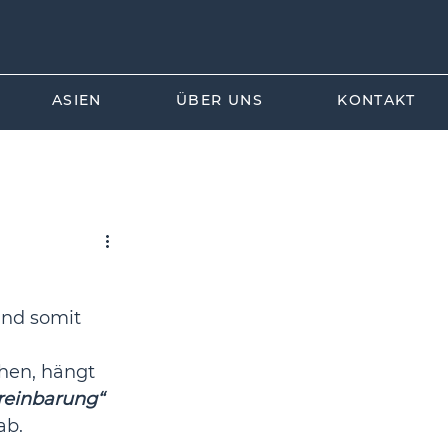
ASIEN
ÜBER UNS
KONTAKT
EU-Korea
Vertragsrecht
und somit 
 
ehen, hängt 
reinbarung“
ab.