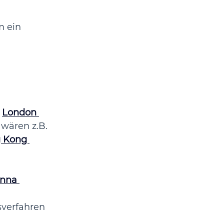
m ein 
 
London 
wären z.B. 
 Kong 
nna 
sverfahren 