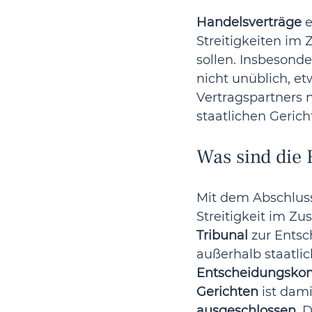
Handelsverträge
 
Streitigkeiten i
sollen. Insbesonde
nicht unüblich, e
Vertragspartners n
staatlichen Gerich
Was sind die 
Mit dem Abschluss 
Streitigkeit im 
Tribunal
 zur Ents
außerhalb staatlic
Entscheidungsko
Gerichten
 ist dam
ausgeschlossen
. 