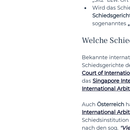
„Sitz” bzw. Or
Wird das Schi
Schiedsgericht
sogenanntes 
Welche Schied
Bekannte internati
Schiedsgerichte d
Court of Internatio
das 
Singapore Inte
International Arbi
Auch 
Österreich
 h
International Arbi
Schiedsinstitution
nach den sog. 
"
Vi