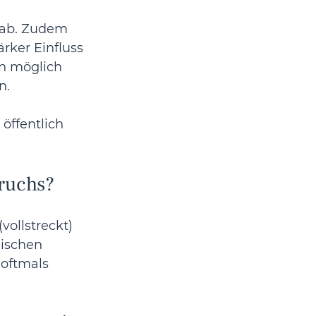
 ab. Zudem 
rker Einfluss 
n möglich 
n.
öffentlich 
pruchs?
 (vollstreckt) 
hischen 
oftmals 