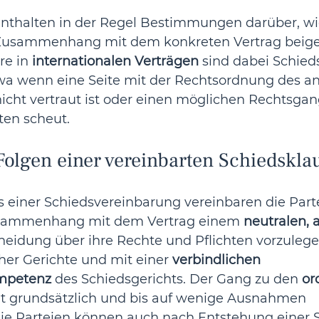
enthalten in der Regel Bestimmungen darüber, wi
m Zusammenhang mit dem konkreten Vertrag beige
re in 
internationalen Verträgen
 sind dabei Schied
twa wenn eine Seite mit der Rechtsordnung des a
icht vertraut ist oder einen möglichen Rechtsgan
ten scheut.
Folgen einer vereinbarten Schiedskla
einer Schiedsvereinbarung vereinbaren die Parteie
Zusammenhang mit dem Vertrag einem 
neutralen, a
cheidung über ihre Rechte und Pflichten vorzulege
her Gerichte und mit einer 
verbindlichen 
mpetenz
 des Schiedsgerichts. Der Gang zu den 
or
it grundsätzlich und bis auf wenige Ausnahmen 
Die Parteien können auch nach Entstehung einer St