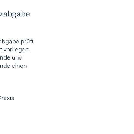
tzabgabe 
bgabe prüft 
 vorliegen. 
ände
 und 
nde einen 
 
raxis 