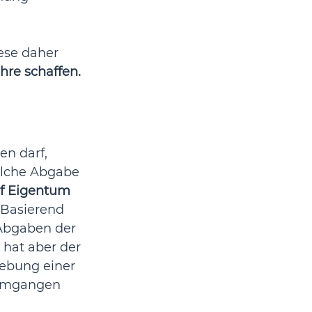
ese daher 
hre schaffen.
n darf, 
olche Abgabe 
uf Eigentum
 Basierend 
Abgaben der 
 hat aber der 
ebung einer 
 umgangen 