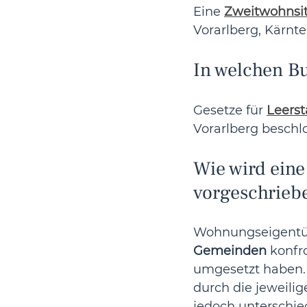
Eine 
Zweitwohnsi
Vorarlberg, Kärnt
In welchen B
Gesetze für 
Leers
Vorarlberg beschlo
Wie wird ein
vorgeschrieb
Wohnungseigentüm
Gemeinden
 konfr
umgesetzt haben. 
durch die jeweili
jedoch unterschi