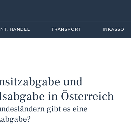
INT. HANDEL
TRANSPORT
INKASSO
srecht
Internationales Handelsrecht
Wirtschaftsrecht
nsitzabgabe und
dsabgabe in Österreich
ndesländern gibt es eine 
zabgabe?