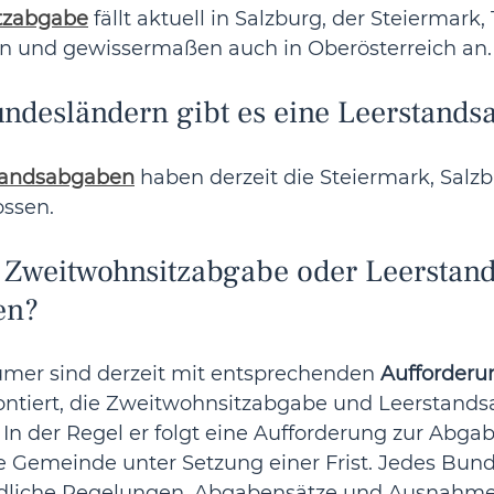
tzabgabe
 fällt aktuell in Salzburg, der Steiermark, T
en und gewissermaßen auch in Oberösterreich an.
undesländern gibt es eine Leerstand
tandsabgaben
 haben derzeit die Steiermark, Salzbu
ssen. 
e Zweitwohnsitzabgabe oder Leerstan
en?
er sind derzeit mit entsprechenden 
Aufforderu
ontiert, die Zweitwohnsitzabgabe und Leerstand
In der Regel er folgt eine Aufforderung zur Abga
ge Gemeinde unter Setzung einer Frist. Jedes Bund
edliche Regelungen, Abgabensätze und Ausnahmen