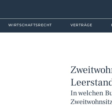
WIRTSCHAFTSRECHT
VERTRÄGE
All Posts
Luftfahrt
Tourismu
Zivilrecht
Zweitwoh
Leerstan
In welchen Bu
Zweitwohnsit