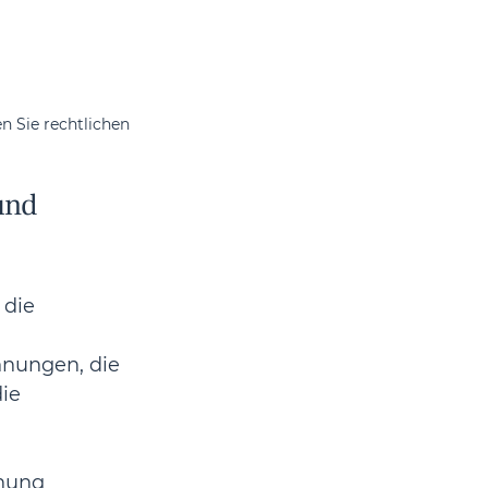
 Sie rechtlichen 
und 
 die 
nungen, die 
ie 
nung 