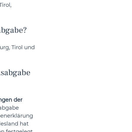
irol, 
 
sabgabe?
rg, Tirol und 
dsabgabe 
ngen der 
sabgabe 
benerklärung 
esland hat 
 festgelegt.